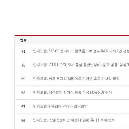
번호
71
안지오랩, SPACE 펩타이드 플랫폼으로 정부 R&D 과제 2건 선
70
안지오랩 “ALS-L1023, 주사 중심 황반변성에 ‘경구·병용’ 임상 
69
안지오랩, 세포 투과성 펩타이드 기반 기술로 신사업 확장
68
안지오랩, 치주건강 건기식 원료 미국 FDA NDI 허가
67
안지오랩과 충남대 약대와 업무협약
66
안지오랩, '삼출성중이염 치료제' 관련 美 ·日 특허 등록