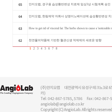
65
안지오랩, 경구용 습성황반변성 치료제 임상3상 시험계획 승인
64
안지오랩, 한림제약 자회사 상명이노베이션에 습성황반변성 치
63
How to get rid of visceral fat: The herbs shown to cause a 'noticeable re
62
천연물의약품에 기반한 혈관신생 억제제의 새로운 방향
1
2
3
4
5
6
7
8
(주)안지오랩
대전광역시 유성구 테크노3로 65
카)
Tel : 042-867-5785, 5786
Fax : 042-867-
angiolab@angiolab.co.kr
Copyright (C) AngioLab. All rights reserved